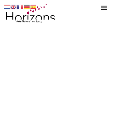
Horizons "Arts-Nature"
en Sancy
Que vous soyez promeneur solitaire, randonneur,
passionné d’art, amoureux des grands espaces ou
rêveur, Horizons "Arts-Nature" en Sancy vous invite
à vagabonder sur les chemins de campagne et
découvrir 10 œuvres d’art installées au creux de la
forêt, sur une cascade ou au sommet d’un puy.
Ces créations artistiques essaiment des
interrogations, du rêve, des émotions, et certaines
sont en résonance avec les questions
environnementales.
Chaque artiste est invité à proposer une installation in situ