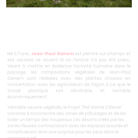
Né à Tunis,
Jean-Paul Ganem
est peintre sur champs et
ses oeuvres se situent là où l’artiste n’a pas été prévu.
Visant à mettre en évidence l’activité humaine dans le
paysage, les compositions végétales de Jean-Paul
Ganem sont réalisées avec des plantes choisies en
concertation avec les agriculteurs de façon à ce que le
travail plastique soit récoltable et rentable
économiquement.
Véritable oeuvre végétale, le Projet "
Pré Vache Clôture"
consiste à circonscrire des zones de pâturages et de les
isoler un temps des troupeaux. Les dessins créés par les
zones fleuries contrasteront avec les espaces broutés et
constitueront ainsi une surprise pour les yeux dans le