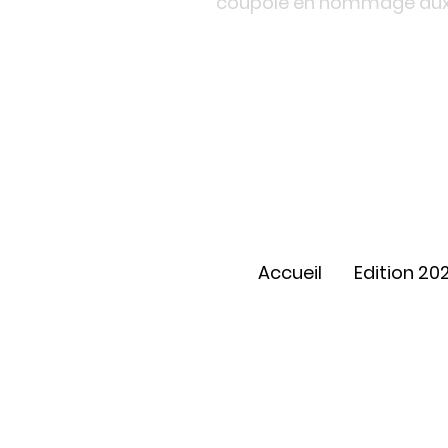
coupole en hommage aux m
Accueil
Edition 20