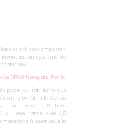
ture et art contemporain.
ion, inventant un système de
mécaniques.
tecte DPLG français, Paris
ois posé qui fait écho aux
bles murs bordant la Couze
initier ce rituel, l’artiste
), sur une hauteur de 4,5
 musiciens à jouer sous la