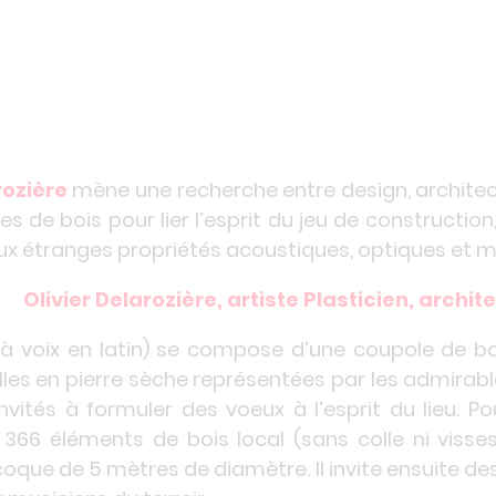
rozière
mène une recherche entre design, architec
piles de bois pour lier l’esprit du jeu de construct
x étranges propriétés acoustiques, optiques et 
Olivier Delarozière, artiste Plasticien, archi
r à voix en latin) se compose d’une coupole de b
lles en pierre sèche représentées par les admira
nvités à formuler des voeux à l’esprit du lieu. Pour 
66 éléments de bois local (sans colle ni visses
oque de 5 mètres de diamètre. Il invite ensuite des