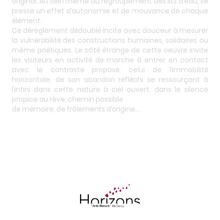
original. Au sein même du regroupement des lits d’eau, se
presse un effet d’autonomie et de mouvance de chaque
élément.
Ce dérèglement dédoublé incite avec douceur à mesurer
la vulnérabilité des constructions humaines, solidaires ou
même poétiques. Le côté étrange de cette oeuvre invite
les visiteurs en activité de marche à entrer en contact
avec le contraste proposé: celui de l’immobilité
horizontale, de son abandon réfléchi se ressourçant à
l’infini dans cette nature à ciel ouvert, dans le silence
propice au rêve, chemin possible
de mémoire, de frôlements d’origine…