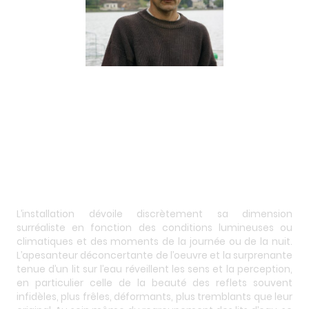
L’installation dévoile discrètement sa dimension
surréaliste en fonction des conditions lumineuses ou
climatiques et des moments de la journée ou de la nuit.
L’apesanteur déconcertante de l’oeuvre et la surprenante
tenue d’un lit sur l’eau réveillent les sens et la perception,
en particulier celle de la beauté des reflets souvent
infidèles, plus frêles, déformants, plus tremblants que leur