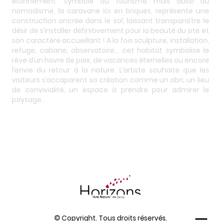
étonnement. Symbole du tourisme mais aussi du
nomadisme, la caravane ici en briques, représente une
construction ancrée dans le sol, laissant transparaître le
désir de s’installer définitivement pour la beauté du site et
son caractère accueillant ! A la fois sculpture, installation,
refuge, cabane, observatoire… cet habitat symbolise le
rêve d’un havre de paix, de vacances éternelles ou encore
l’envie du retour à la nature. L’artiste souhaite que les
visiteurs s’accaparent sa création comme un abri, un lieu
de convivialité, un espace à prendre pour admirer le
paysage…
© Copyright. Tous droits réservés.