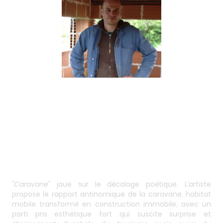
"Caravane"
joue sur le décalage poétique. L’artiste
propose le rapport antinomique de la caravane, habitat
mobile transformé en construction immobile, avec un
parti pris esthétique fort qui suscite surprise et