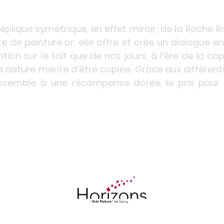
éplique symétrique, en effet miroir, de la Roche R
e de peinture or, elle offre et crée un dialogue en
ntion sur le fait que de nos jours, à l’ère de la cop
a nature mérite d’être copiée. Grâce aux différents
essemble à une récompense dorée, le prix pour 