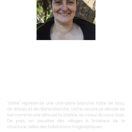
"Urbre"
représente une cité-arbre blanche. Faite de tissu,
de drisses et de résine blanche, cette oeuvre se dévoile de
loin comme une silhouette d’arbre, au coeur du sous-bois.
De près, on visualise des villages à l’intérieur de la
structure, telles des habitations troglodytiques.