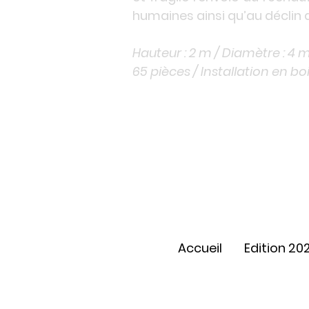
humaines ainsi qu’au déclin d
Hauteur : 2 m / Diamètre : 4 m 
65 pièces / Installation en bo
Accueil
Edition 20