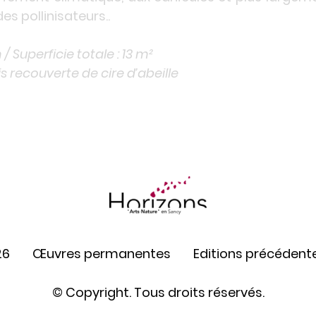
es pollinisateurs..
/ Superficie totale : 13 m²
is recouverte de cire d’abeille
26
Œuvres permanentes
Editions précédent
© Copyright. Tous droits réservés.