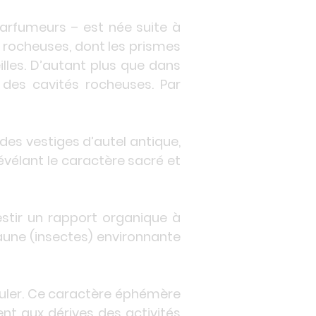
parfumeurs – est née suite à
 rocheuses, dont les prismes
lles. D’autant plus que dans
s des cavités rocheuses. Par
 des vestiges d’autel antique,
révélant le caractère sacré et
estir un rapport organique à
 faune (insectes) environnante
 couler. Ce caractère éphémère
nt aux dérives des activités