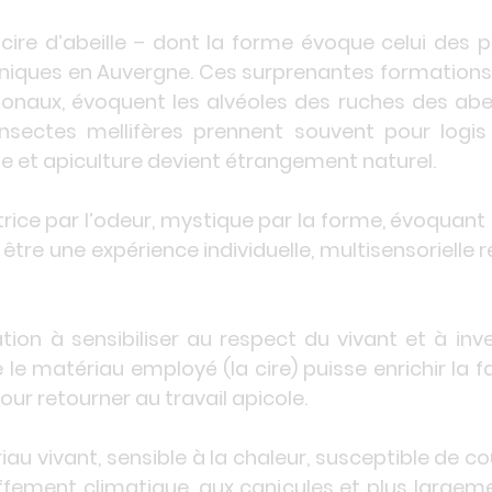
 cire d’abeille – dont la forme évoque celui des 
aniques en Auvergne. Ces surprenantes formations
naux, évoquent les alvéoles des ruches des abei
 insectes mellifères prennent souvent pour logi
gie et apiculture devient étrangement naturel.
trice par l’odeur, mystique par la forme, évoquant
 être une expérience individuelle, multisensorielle 
ion à sensibiliser au respect du vivant et à inv
e le matériau employé (la cire) puisse enrichir la
our retourner au travail apicole.
riau vivant, sensible à la chaleur, susceptible de
ffement climatique, aux canicules et plus largeme