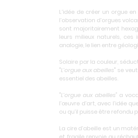
L’idée de créer un orgue en
l’observation d’orgues volc
sont majoritairement hexago
leurs milieux naturels, ces
analogie, le lien entre géolo
Solaire par la couleur, séduc
"
L’orgue aux abeilles
" se veut
essentiel des abeilles.
"
L’orgue aux abeille
s
"
a vocat
l’œuvre d’art, avec l’idée qu
ou qu’il puisse être refondu p
La cire d’abeille est un maté
et fragile renvoie au réchau