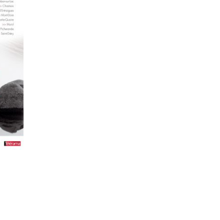
nature qui nous entourent.
Un aperçu des
œuvres de l’éditi