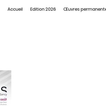
Accueil
Edition 2026
Œuvres permanent
Edition 2007
1ère édition d’un événement d’
allie
beauté des paysages, 
démarche écologique.
10 artistes
de diverses nationali
de réaliser
10 oeuvres orig
éphémères sur 10 sites embléma
Chaque oeuvre est une invitation