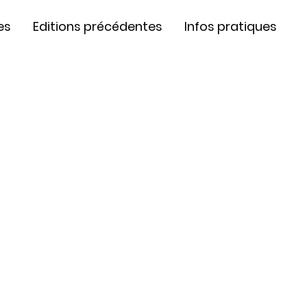
es
Editions précédentes
Infos pratiques
art contemporain inédit
qui
recherche artistique et
tés ont été sélectionnés afin
inales
, monumentales et
tiques du massif du Sancy.
 à l’écoute du monde et de la